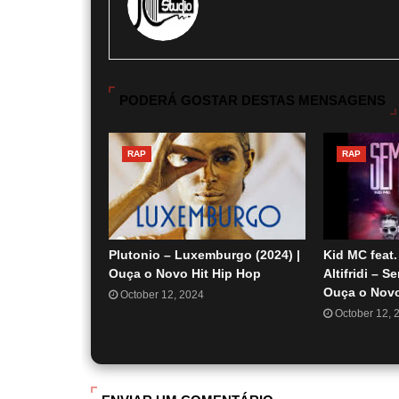
PODERÁ GOSTAR DESTAS MENSAGENS
RAP
RAP
Plutonio – Luxemburgo (2024) |
Kid MC feat.
Ouça o Novo Hit Hip Hop
Altifridi – S
Ouça o Nov
October 12, 2024
October 12, 