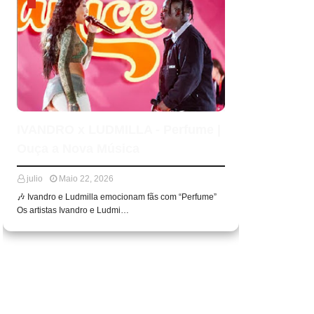
IVANDRO x LUDMILLA - Perfume |
Ouça a Nova Música
julio
Maio 22, 2026
🎶 Ivandro e Ludmilla emocionam fãs com “Perfume”
Os artistas Ivandro e Ludmi…