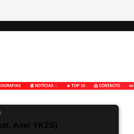
IOGRAFIAS
📰 NOTÍCIAS
🔥 TOP 10
📩 CONTACTO
📜
)
eat. Axel YKZS)