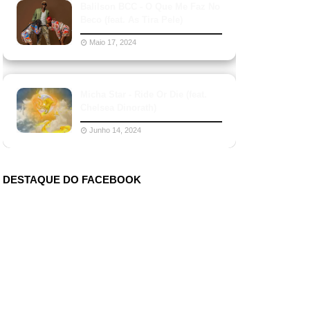
Balilson BCC - O Que Me Faz No
Beco (feat. As Tira Pele)
Maio 17, 2024
Micha Star - Ride Or Die (feat.
Chelsea Dinorath)
Junho 14, 2024
DESTAQUE DO FACEBOOK