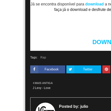
Já se encontra disponível para
download
a n
faça já o download e desfrute d
DOWN
Tags:
Rap
Facebook
Twitter
MAIS ANTIGA
J Levy - Love
Posted by:
julio