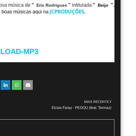
ova música de
"
"
intitulada
"
"
,
Eric Rodrigues
Beijo
JCPRODUÇÕES
.
e boas músicas aqui na
LOAD-MP3
MAIS RECENTE
Elclas Faray - PEGOU (feat. Tennaz)