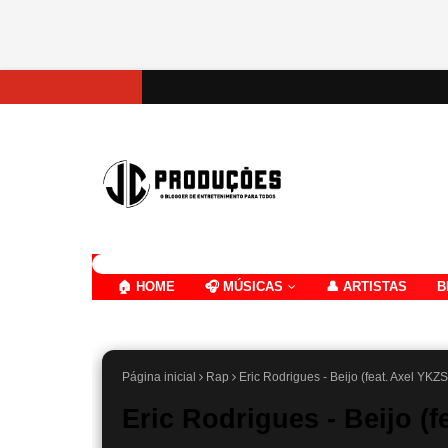
🏠 HOME
🎧 MÚSICAS
👤 ARTISTAS
B
Página inicial
Rap
Eric Rodrigues - Beijo (feat. Axel YKZS
Eric Rodrigues - Beijo (f