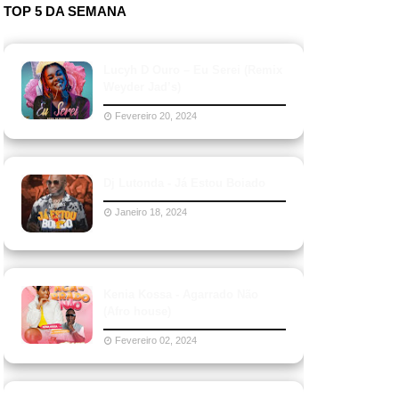
TOP 5 DA SEMANA
Lucyh D Ouro – Eu Serei (Remix
Weyder Jad’s)
Fevereiro 20, 2024
Dj Lutonda - Já Estou Boiado
Janeiro 18, 2024
Kenia Kossa - Agarrado Não
(Afro house)
Fevereiro 02, 2024